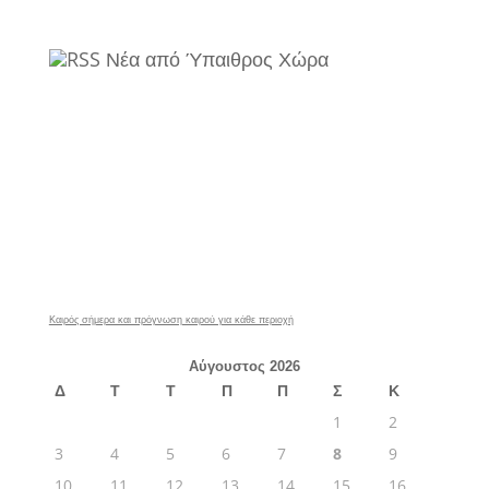
Νέα από Ύπαιθρος Χώρα
Καιρός σήμερα και πρόγνωση καιρού για κάθε περιοχή
Αύγουστος 2026
Δ
Τ
Τ
Π
Π
Σ
Κ
1
2
3
4
5
6
7
8
9
10
11
12
13
14
15
16