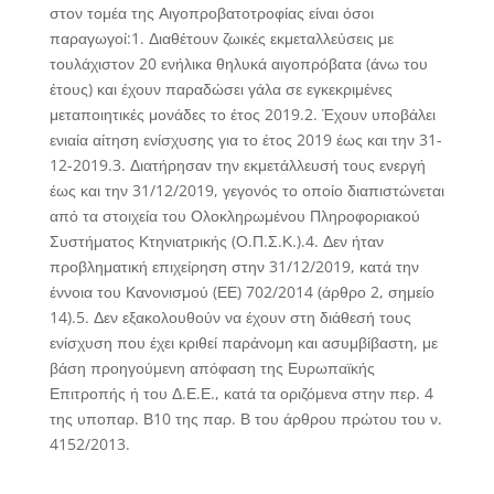
στον τομέα της Αιγοπροβατοτροφίας είναι όσοι
παραγωγοί:1. Διαθέτουν ζωικές εκμεταλλεύσεις με
τουλάχιστον 20 ενήλικα θηλυκά αιγοπρόβατα (άνω του
έτους) και έχουν παραδώσει γάλα σε εγκεκριμένες
μεταποιητικές μονάδες το έτος 2019.2. Έχουν υποβάλει
ενιαία αίτηση ενίσχυσης για το έτος 2019 έως και την 31-
12-2019.3. Διατήρησαν την εκμετάλλευσή τους ενεργή
έως και την 31/12/2019, γεγονός το οποίο διαπιστώνεται
από τα στοιχεία του Ολοκληρωμένου Πληροφοριακού
Συστήματος Κτηνιατρικής (Ο.Π.Σ.Κ.).4. Δεν ήταν
προβληματική επιχείρηση στην 31/12/2019, κατά την
έννοια του Κανονισμού (ΕΕ) 702/2014 (άρθρο 2, σημείο
14).5. Δεν εξακολουθούν να έχουν στη διάθεσή τους
ενίσχυση που έχει κριθεί παράνομη και ασυμβίβαστη, με
βάση προηγούμενη απόφαση της Ευρωπαϊκής
Επιτροπής ή του Δ.Ε.Ε., κατά τα οριζόμενα στην περ. 4
της υποπαρ. Β10 της παρ. Β του άρθρου πρώτου του ν.
4152/2013.