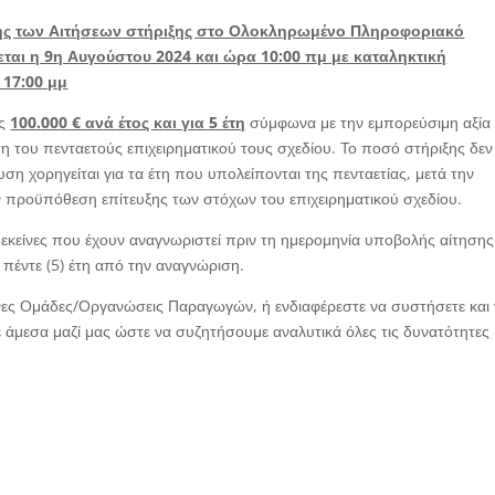
ής των Αιτήσεων στήριξης στο Ολοκληρωμένο Πληροφοριακό
ται η 9η Αυγούστου 2024 και ώρα 10:00 πμ με καταληκτική
 17:00 μμ
ις
100.000 € ανά έτος και για 5 έτη
σύμφωνα με την εμπορεύσιμη αξία 
η του πενταετούς επιχειρηματικού τους σχεδίου. Το ποσό στήριξης δεν
υση χορηγείται για τα έτη που υπολείπονται της πενταετίας, μετά την
ην προϋπόθεση επίτευξης των στόχων του επιχειρηματικού σχεδίου.
εκείνες που έχουν αναγνωριστεί πριν τη ημερομηνία υποβολής αίτησης
 πέντε (5) έτη από την αναγνώριση.
νες Ομάδες/Οργανώσεις Παραγωγών, ή ενδιαφέρεστε να συστήσετε και
 άμεσα μαζί μας ώστε να συζητήσουμε αναλυτικά όλες τις δυνατότητες