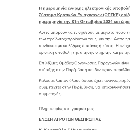
Η ημερομηνία έναρξης ηλεκτρονικής υποβολ
Σύστημα Κρατικών Ενισχύσεων (ΟΠΣΚΕ) ορίζε
ημερομηνία την 31η Οκτωβρίου 2024 και ώρα
Αυτές μπορούν να ενισχυθούν με μέγιστο ποσό τ
των προϊόντος/προϊόντων τους, για την υλοποίησ
συνδέεται με επιλέξιμες δαπάνες ή κόστη. Η ενίσχ
οριστική υποβολή της αίτησης στήριξης και με τ
Επιλέξιμες Ομάδες/Οργανώσεις Παραγωγών είναι 
στήριξης στην Παρέμβαση και δεν έχουν παρέλθει
Καλούμε λοιπόν όλους όσους έχετε αναγνωρισμέ
συμμετέχετε στην Παρέμβαση, να επικοινωνήσετε
συμμετοχής.
Πληροφορίες στο γραφείο μας
ΕΝΩΣΗ ΑΓΡΟΤΩΝ ΘΕΣΠΡΩΤΙΑΣ
Κ. Κρυστάλλη 5 Ηγουμενίτσα