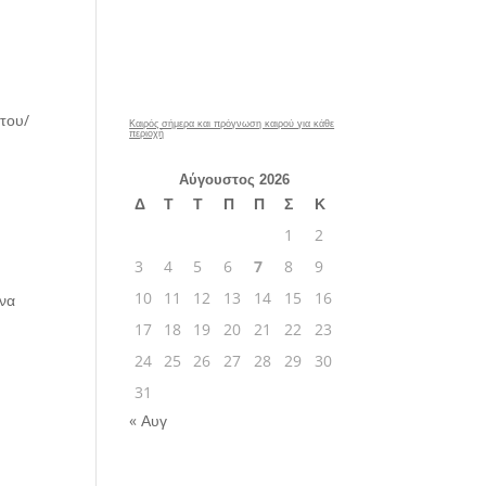
του/
Καιρός σήμερα και πρόγνωση καιρού για κάθε
περιοχή
Αύγουστος 2026
Δ
Τ
Τ
Π
Π
Σ
Κ
1
2
3
4
5
6
7
8
9
10
11
12
13
14
15
16
 να
17
18
19
20
21
22
23
24
25
26
27
28
29
30
31
« Αυγ