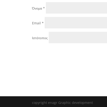
Όνομα
*
Email
*
Ιστότοπος
copyright enagr Graphic development