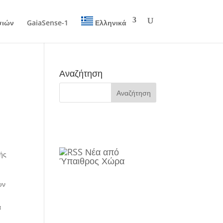
σιών
GaiaSense-1
Ελληνικά
Αναζήτηση
Νέα από
ής
Ύπαιθρος Χώρα
υν
α